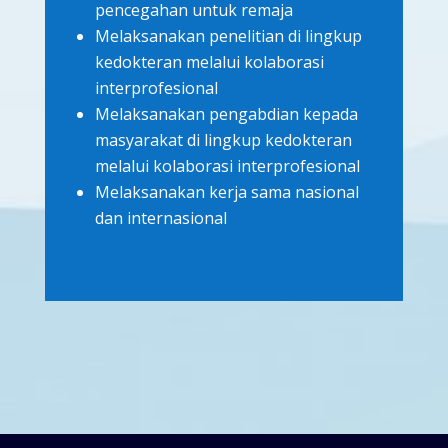
pencegahan untuk remaja
Melaksanakan penelitian di lingkup
kedokteran melalui kolaborasi
interprofesional
Melaksanakan pengabdian kepada
masyarakat di lingkup kedokteran
melalui kolaborasi interprofesional
Melaksanakan kerja sama nasional
dan internasional