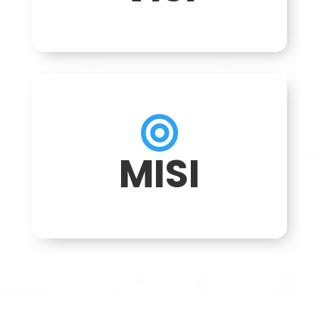

MISI