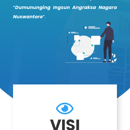
“
Dumununging Ingsun Angraksa Nagara
Nuswantoro
”.

VISI