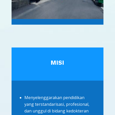
MISI
Menyelenggarakan pendidikan
yang terstandarisasi, profesional,
dan unggul di bidang kedokteran